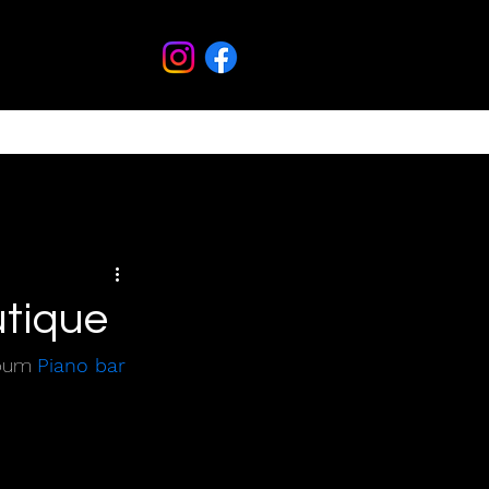
utique
lbum 
Piano bar 