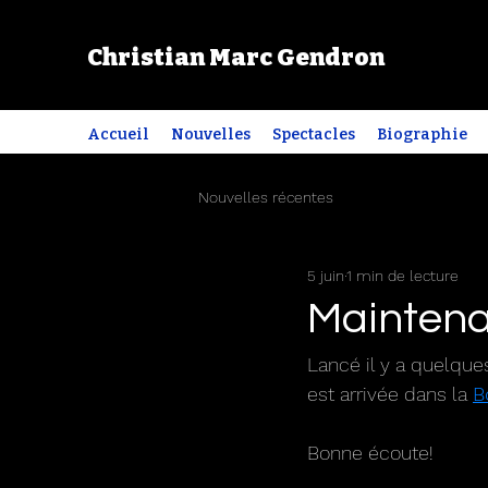
Christian Marc Gendron
Accueil
Nouvelles
Spectacles
Biographie
Nouvelles récentes
5 juin
1 min de lecture
Maintena
Lancé il y a quelqu
est arrivée dans la 
B
Bonne écoute!